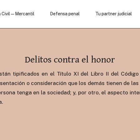
 Civil — Mercantil
Defensa penal
Tu partner judicial
Delitos contra el honor
tán tipificados en el Título XI del Libro II del Código
resentación o consideración que los demás tienen de las
rsona tenga en la sociedad; y, por otro, el aspecto inter
a.