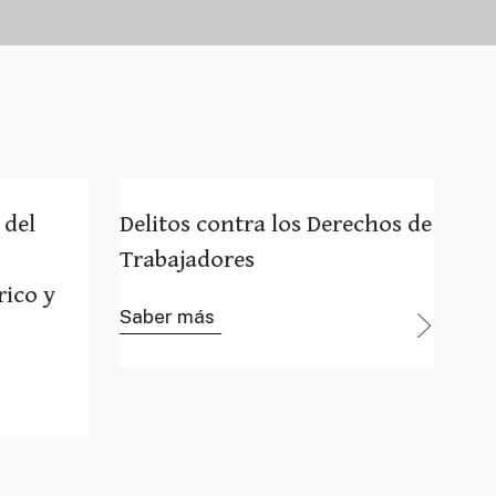
Delitos contra los Derechos de los
Deli
Trabajadores
Segu
Saber más
Sabe